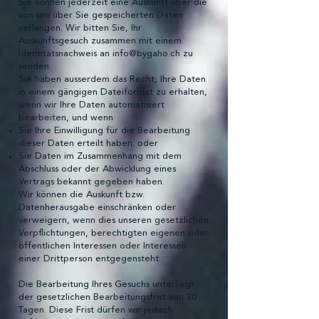
Sie können jederzeit eine Auskunft über die
von uns über Sie gespeicherten Daten
verlangen. Wir bitten Sie, Ihr
Auskunftsgesuch zusammen mit einem
Identitätsnachweis an
info@bygaho.ch
zu
senden.
Sie haben ausserdem das Recht, Ihre Daten
in einem gängigen Dateiformat zu erhalten,
wenn wir Ihre Daten automatisiert
bearbeiten, und wenn
Sie Ihre Einwilligung für die Bearbeitung
dieser Daten erteilt haben; oder
Sie Daten im Zusammenhang mit dem
Abschluss oder der Abwicklung eines
Vertrags bekannt gegeben haben.
Wir können die Auskunft bzw.
Datenherausgabe einschränken oder
verweigern, wenn dies unseren gesetzlichen
Verpflichtungen, berechtigten eigenen oder
öffentlichen Interessen oder Interessen
einer Drittperson entgegensteht.
Die Bearbeitung Ihres Gesuchs unterliegt
der gesetzlichen Bearbeitungsfrist von 30
Tagen. Diese Frist dürfen wir jedoch