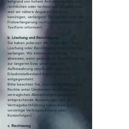
aufgrund von hohem Anfragevolumen, aus
rechtlichen oder technischen Gründen oder
weil wir nähere Angaben von Ihnen
benötigen, verlängern. Sie werden über die
Fristverlängerung rechtzeitig mindestens in
Textform informiert.
b. Löschung und Berichtigung
Sie haben jederzeit die Möglichkeit, die
Löschung oder Berichtigung Ihrer Daten zu
verlangen. Wir können das Gesuch
abweisen, wenn gesetzliche Vorschriften uns
zur längeren bzw. unveränderten
Aufbewahrung verpflichten oder ein
Erlaubnistatbestand Ihrem Gesuch
entgegensteht.
Bitte beachten Sie, dass die Ausübung Ihrer
Rechte unter Umständen im Konflikt mit
vertraglichen Abmachungen stehen und
entsprechende Auswirkungen auf die
Vertragsdurchführung haben kann (z.B.
vorzeitige Vertragsauflösung oder
Kostenfolgen).
c. Rechtsweg