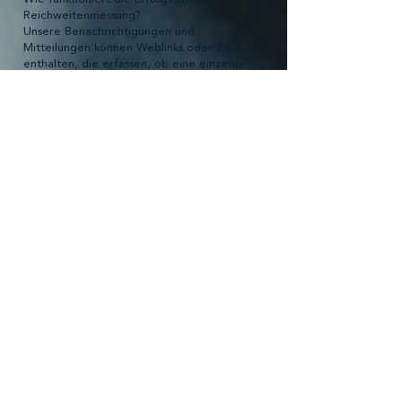
Reichweitenmessung?
Unsere Benachrichtigungen und
Mitteilungen können Weblinks oder Zählpixel
enthalten, die erfassen, ob eine einzelne
Mitteilung geöffnet wurde und welche
Weblinks dabei angeklickt wurden. Solche
Weblinks und Zählpixel können die Nutzung
von Benachrichtigungen und Mitteilungen
auch personenbezogen erfassen.
Weshalb dürfen wir diese Daten
bearbeiten?
Wir benötigen diese statistische Erfassung
der Nutzung für die Erfolgs- und
Reichweitenmessung, um
Benachrichtigungen und Mitteilungen
aufgrund der Bedürfnisse und
Lesegewohnheiten der Empfängerinnen und
Empfänger effektiv und nutzerfreundlich
sowie dauerhaft, sicher und zuverlässig
anbieten zu können.
7.6 Cookies
Wie funktionieren Cookies?
Unsere Webseite verwendet Cookies. Bei