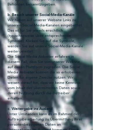
Behörden bekanntzugeben.
b. Besuch unserer Social-Media-Kanäle
Wir haben auf unserer Website Links zu
unseren Social-Media-Kanälen eingebettet.
Das ist für Sie jeweils ersichtlich
(typischerweise über entsprechende
Symbole). Klicken Sie auf die Symbole,
werden Sie auf unsere Social-Media-Kanäle
weitergeleitet.
Die Social Media Anbieter erfahren in
diesem Fall, dass Sie von unserer Website
auf deren Plattform zugreifen. Die Social
Media Anbieter können die so erhobenen
Daten für eigene Zwecke nutzen. Wir
weisen darauf hin, dass wir keine Kenntnis
vom Inhalt der übermittelten Daten sowie
deren Nutzung durch die Betreiber
erhalten.
c. Weitergabe ins Ausland
Unter Umständen kann es im Rahmen der
Auftragsbearbeitung zu Übermittlung Ihrer
personenbezogenen Daten an
Unternehmen im Ausland kommen. Diese