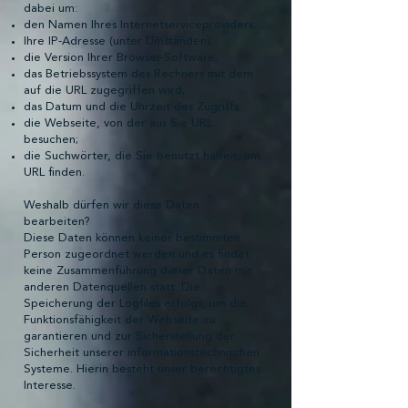
dabei um:
den Namen Ihres Internetserviceproviders;
Ihre IP-Adresse (unter Umständen);
die Version Ihrer Browser-Software;
das Betriebssystem des Rechners mit dem
auf die URL zugegriffen wird;
das Datum und die Uhrzeit des Zugriffs;
die Webseite, von der aus Sie URL
besuchen;
die Suchwörter, die Sie benutzt haben, um
URL finden.
Weshalb dürfen wir diese Daten
bearbeiten?
Diese Daten können keiner bestimmten
Person zugeordnet werden und es findet
keine Zusammenführung dieser Daten mit
anderen Datenquellen statt. Die
Speicherung der Logfiles erfolgt, um die
Funktionsfähigkeit der Webseite zu
garantieren und zur Sicherstellung der
Sicherheit unserer informationstechnischen
Systeme. Hierin besteht unser berechtigtes
Interesse.