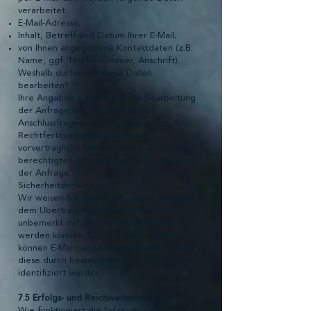
verarbeitet:
E-Mail-Adresse;
Inhalt, Betreff und Datum Ihrer E-Mail;
von Ihnen angegebene Kontaktdaten (z.B.
Name, ggf. Telefonnummer, Anschrift).
Weshalb dürfen wir diese Daten
bearbeiten?
Ihre Angaben werden zwecks Bearbeitung
der Anfrage und für den Fall von
Anschlussfragen bei uns gespeichert. Als
Rechtfertigungsgrund dienen
vorvertragliche Massnahmen bzw. unsere
berechtigten Interessen an der Erledigung
der Anfrage.
Sicherheitshinweis
Wir weisen Sie darauf hin, dass E-Mails auf
dem Übertragungsweg unbefugt und
unbemerkt mitgelesen oder verändert
werden können. Durch den Spam-Filter
können E-Mails abgewiesen werden, wenn
diese durch bestimmte Merkmale als Spam
identifiziert wurden.
7.5 Erfolgs- und Reichweitenmessung
Wie funktioniert die Erfolgs- und