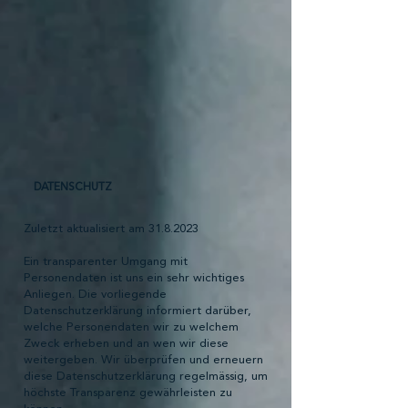
DATENSCHUTZ
Zuletzt aktualisiert am
31.8.2023
Ein transparenter Umgang mit
Personendaten ist uns ein sehr wichtiges
Anliegen. Die vorliegende
Datenschutzerklärung informiert darüber,
welche Personendaten wir zu welchem
Zweck erheben und an wen wir diese
weitergeben. Wir überprüfen und erneuern
diese Datenschutzerklärung regelmässig, um
höchste Transparenz gewährleisten zu