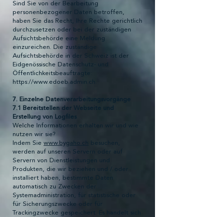
Sind Sie von der Bearbeitung
personenbezogener Daten betroffen,
haben Sie das Recht, Ihre Rechte gerichtlich
durchzusetzen oder bei der zuständigen
Aufsichtsbehörde eine Meldung
einzureichen. Die zuständige
Aufsichtsbehörde in der Schweiz ist der
Eidgenössische Datenschutz- und
Öffentlichkeitsbeauftragte:
https://www.edoeb.admin.ch
.
7. Einzelne Datenverarbeitungsvorgänge
7.1 Bereitstellen der Webseite und
Erstellung von Logfiles
Welche Informationen erhalten wir und wie
nutzen wir sie?
Indem Sie
www.bygaho.ch
besuchen,
werden auf unseren Servern oder auf
Servern von Dienstleistungen und
Produkten, die wir beziehen und / oder
installiert haben, bestimmte Daten
automatisch zu Zwecken der
Systemadministration, für statistische oder
für Sicherungszwecke oder für
Trackingzwecke gespeichert. Es handelt sich