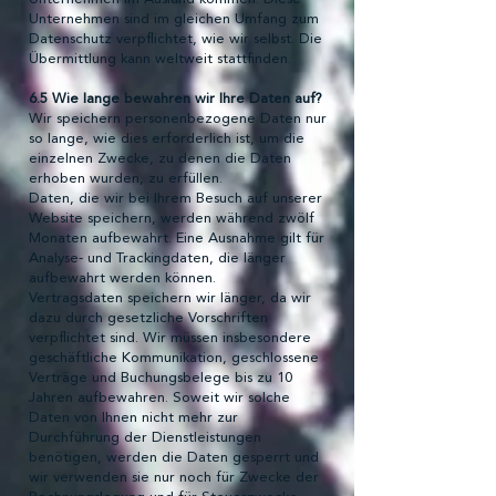
Unternehmen sind im gleichen Umfang zum
Datenschutz verpflichtet, wie wir selbst. Die
Übermittlung kann weltweit stattfinden.
6.5 Wie lange bewahren wir Ihre Daten auf?
Wir speichern personenbezogene Daten nur
so lange, wie dies erforderlich ist, um die
einzelnen Zwecke, zu denen die Daten
erhoben wurden, zu erfüllen.
Daten, die wir bei Ihrem Besuch auf unserer
Website speichern, werden während zwölf
Monaten aufbewahrt. Eine Ausnahme gilt für
Analyse- und Trackingdaten, die länger
aufbewahrt werden können.
Vertragsdaten speichern wir länger, da wir
dazu durch gesetzliche Vorschriften
verpflichtet sind. Wir müssen insbesondere
geschäftliche Kommunikation, geschlossene
Verträge und Buchungsbelege bis zu 10
Jahren aufbewahren. Soweit wir solche
Daten von Ihnen nicht mehr zur
Durchführung der Dienstleistungen
benötigen, werden die Daten gesperrt und
wir verwenden sie nur noch für Zwecke der