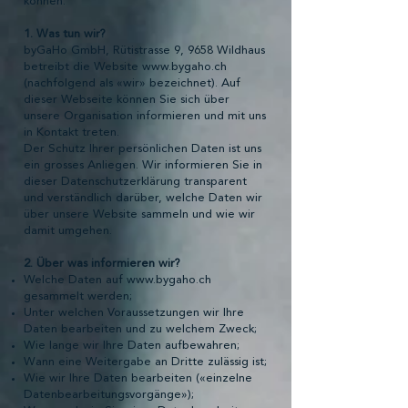
können.​
1. Was tun wir?
byGaHo GmbH, Rütistrasse 9, 9658 Wildhaus
betreibt die Website
www.bygaho.ch
(nachfolgend als «wir» bezeichnet). Auf
dieser Webseite können Sie sich über
unsere Organisation informieren und mit uns
in Kontakt treten.
Der Schutz Ihrer persönlichen Daten ist uns
ein grosses Anliegen. Wir informieren Sie in
dieser Datenschutzerklärung transparent
und verständlich darüber, welche Daten wir
über unsere Website sammeln und wie wir
damit umgehen.
2. Über was informieren wir?
Welche Daten auf
www.bygaho.ch
gesammelt werden;
Unter welchen Voraussetzungen wir Ihre
Daten bearbeiten und zu welchem Zweck;
Wie lange wir Ihre Daten aufbewahren;
Wann eine Weitergabe an Dritte zulässig ist;
Wie wir Ihre Daten bearbeiten («einzelne
Datenbearbeitungsvorgänge»);