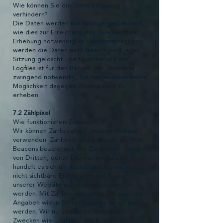
Wie können Sie die Datenerfassung
verhindern?
Die Daten werden nur solange gespeichert,
wie dies zur Erreichung des Zweckes Ihrer
Erhebung notwendig ist. Dementsprechend
werden die Daten nach Beendigung jeder
Sitzung gelöscht. Die Speicherung der
Logfiles ist für den Betrieb der Webseite
zwingend notwendig, Sie haben daher keine
Möglichkeit dagegen Widerspruch zu
erheben.
7.2 Zählpixel
Wie funktionieren Zählpixel?
Wir können Zählpixel auf unserer Website
verwenden. Zählpixel werden auch als Web-
Beacons bezeichnet. Bei Zählpixeln – auch
von Dritten, deren Dienste wir nutzen –
handelt es sich um kleine, üblicherweise
nicht sichtbare Bilder, die beim Besuch
unserer Website automatisch abgerufen
werden. Mit Zählpixeln können die gleichen
Angaben wie in Server-Logdateien erfasst
werden. Wir nutzen sie zu denselben
Zwecken wie Logfiles – Sie können die