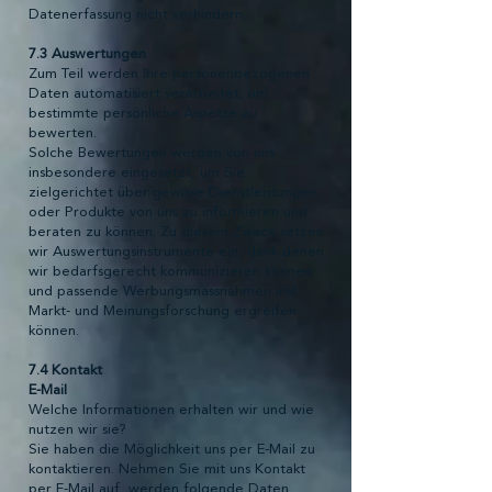
Datenerfassung nicht verhindern.
7.3 Auswertungen
Zum Teil werden Ihre personenbezogenen
Daten automatisiert verarbeitet, um
bestimmte persönliche Aspekte zu
bewerten.
Solche Bewertungen werden von uns
insbesondere eingesetzt, um Sie
zielgerichtet über gewisse Dienstleistungen
oder Produkte von uns zu informieren und
beraten zu können. Zu diesem Zweck setzen
wir Auswertungsinstrumente ein, dank denen
wir bedarfsgerecht kommunizieren können
und passende Werbungsmassnahmen inkl.
Markt- und Meinungsforschung ergreifen
können.
7.4 Kontakt
E-Mail
Welche Informationen erhalten wir und wie
nutzen wir sie?
Sie haben die Möglichkeit uns per E-Mail zu
kontaktieren. Nehmen Sie mit uns Kontakt
per E-Mail auf, werden folgende Daten