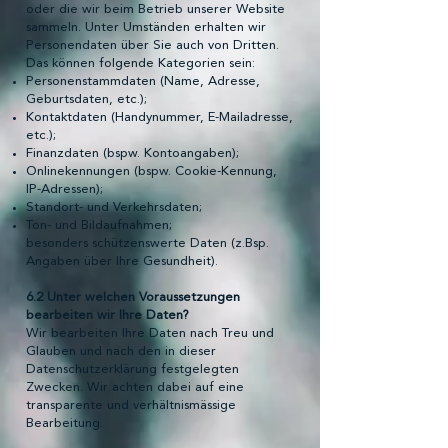
oder die wir beim Betrieb unserer Website
sammeln. Unter Umständen erhalten wir
Personendaten über Sie auch von Dritten.
Das können folgende Kategorien sein:
Personenstammdaten (Name, Adresse,
Geburtsdaten, etc.);
Kontaktdaten (Handynummer, E-Mailadresse,
etc.);
Finanzdaten (bspw. Kontoangaben);
Onlinekennungen (bspw. Cookie-Kennung,
IP-Adressen);
Standort- und Verkehrsdaten;
Ton- und Bildaufnahmen;
besonders schützenswerte Daten (z.Bsp.
Angaben über Ihre Gesundheit).
6.2 Unter welchen Voraussetzungen
bearbeiten wir Ihre Daten?
Wir bearbeiten Ihre Daten nach Treu und
Glauben und nach den in dieser
Datenschutzerklärung festgelegten
Zwecken. Wir achten dabei auf eine
transparente und verhältnismässige
Bearbeitung.