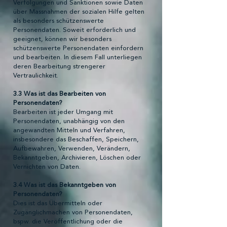
Verfolgungen und Sanktionen sowie Daten
über Massnahmen der sozialen Hilfe gelten
als besonders schützenswerte
Personendaten. Soweit erforderlich und
geeignet, können wir besonders
schützenswerte Personendaten einfordern
und bearbeiten. In diesem Fall unterliegen
deren Bearbeitung strengerer
Vertraulichkeit.
3.3 Was ist das Bearbeiten von
Personendaten?
Bearbeiten ist jeder Umgang mit
Personendaten, unabhängig von den
angewandten Mitteln und Verfahren,
insbesondere das Beschaffen, Speichern,
Aufbewahren, Verwenden, Verändern,
Bekanntgeben, Archivieren, Löschen oder
Vernichten von Daten.
3.4 Was ist das Bekanntgeben von
Personendaten?
Dies ist das Übermitteln oder
Zugänglichmachen von Personendaten,
bspw. die Veröffentlichung oder die