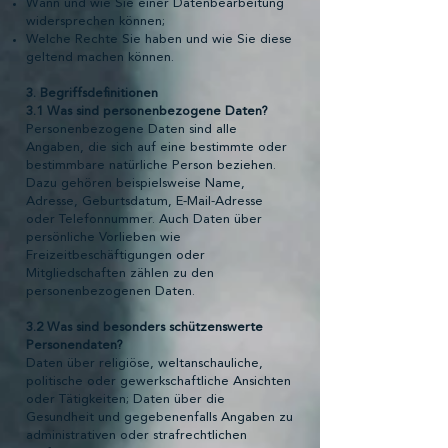
Wann und wie Sie einer Datenbearbeitung
widersprechen können;
Welche Rechte Sie haben und wie Sie diese
geltend machen können.
3. Begriffsdefinitionen
3.1 Was sind personenbezogene Daten?
Personenbezogene Daten sind alle
Angaben, die sich auf eine bestimmte oder
bestimmbare natürliche Person beziehen.
Dazu gehören beispielsweise Name,
Adresse, Geburtsdatum, E-Mail-Adresse
oder Telefonnummer. Auch Daten über
persönliche Vorlieben wie
Freizeitbeschäftigungen oder
Mitgliedschaften zählen zu den
personenbezogenen Daten.
3.2 Was sind besonders schützenswerte
Personendaten?
Daten über religiöse, weltanschauliche,
politische oder gewerkschaftliche Ansichten
oder Tätigkeiten; Daten über die
Gesundheit und gegebenenfalls Angaben zu
administrativen oder strafrechtlichen