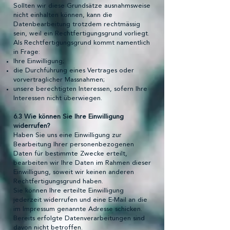
Sollten wir diese Grundsätze ausnahmsweise
nicht einhalten können, kann die
Datenbearbeitung trotzdem rechtmässig
sein, weil ein Rechtfertigungsgrund vorliegt.
Als Rechtfertigungsgrund kommt namentlich
in Frage:
Ihre Einwilligung;
die Durchführung eines Vertrages oder
vorvertraglicher Massnahmen;
unsere berechtigten Interessen, sofern Ihre
Interessen nicht überwiegen.
6.3 Wie können Sie Ihre Einwilligung
widerrufen?
Haben Sie uns eine Einwilligung zur
Bearbeitung Ihrer personenbezogenen
Daten für bestimmte Zwecke erteilt,
bearbeiten wir Ihre Daten im Rahmen dieser
Einwilligung, soweit wir keinen anderen
Rechtfertigungsgrund haben.
Sie können Ihre erteilte Einwilligung
jederzeit widerrufen und eine E-Mail an die
im Impressum genannte Adresse schicken.
Bereits erfolgte Datenverarbeitungen sind
davon nicht betroffen.