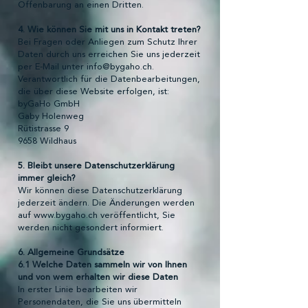
Offenbarung an einen Dritten.
4. Wie können Sie mit uns in Kontakt treten?
Bei Fragen oder Anliegen zum Schutz Ihrer
Daten durch uns erreichen Sie uns jederzeit
per E-Mail unter
info@bygaho.ch
.
Verantwortlich für die Datenbearbeitungen,
die über diese Website erfolgen, ist:
byGaHo GmbH
Gaby Holenweg
Rütistrasse 9
9658 Wildhaus
5. Bleibt unsere Datenschutzerklärung
immer gleich?
Wir können diese Datenschutzerklärung
jederzeit ändern. Die Änderungen werden
auf
www.bygaho.ch
veröffentlicht, Sie
werden nicht gesondert informiert.
6. Allgemeine Grundsätze
6.1 Welche Daten sammeln wir von Ihnen
und von wem erhalten wir diese Daten
In erster Linie bearbeiten wir
Personendaten, die Sie uns übermitteln