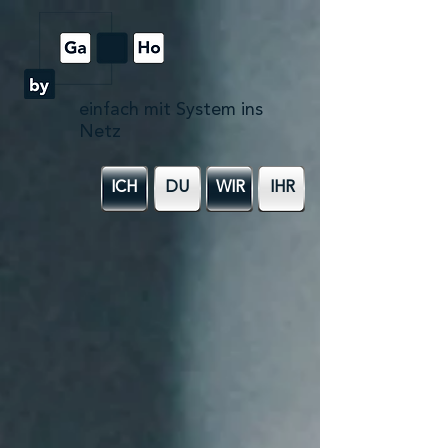
einfach mit System ins
Netz
ICH
DU
WIR
IHR