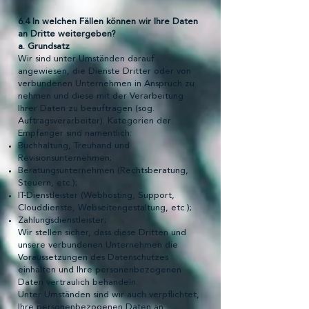
6.4 In welchen Fällen können wir Ihre Daten
an Dritte weitergeben?
a. Grundsatz
Wir sind unter Umständen darauf
angewiesen, die Dienste Dritter oder von
verbundenen Unternehmen in Anspruch zu
nehmen und diese mit der Verarbeitung
Ihrer Daten zu beauftragen (sog.
Auftragsverarbeiter). Kategorien der
Empfänger sind namentlich:
Buchhaltung, Treuhand und
Revisionsunternehmen;
Beratungsunternehmen (Rechtsberatung,
Steuern, etc.);
IT-Dienstleister (Webhosting, Support,
Clouddienste, Webseitengestaltung, etc.);
Zahlungsdienstleister;
Wir stellen sicher, dass diese Dritten und
unsere verbundenen Unternehmen die
Voraussetzungen des Datenschutzes
einhalten und Ihre personenbezogenen
Daten vertraulich behandeln.
Unter Umständen sind wir auch verpflichtet,
Ihre personenbezogenen Daten an